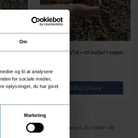
Om
ton – ton
Vejgrus 0/16 – til huller i vejen
– ton pris
740,00
kr.
 medier og til at analysere
nden for sociale medier,
e oplysninger, du har givet
Tilføj til kurv
Marketing
lægge ny terrasse eller indkørsel. Du finder de