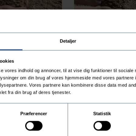
Detaljer
0/3 – ton pris- i rest
Støbemix 0/16 – til be
pris
ookies
740,00
kr.
se vores indhold og annoncer, til at vise dig funktioner til sociale
oplysninger om din brug af vores hjemmeside med vores partnere i
ysepartnere. Vores partnere kan kombinere disse data med andr
Tilføj til kurv
Tilføj til kurv
et fra din brug af deres tjenester.
Præferencer
Statistik
and. Grus bruges i mange sammenhænge. Eksempelvis til at 
det til dig. Det tippes af lige hvor du ønsker det.