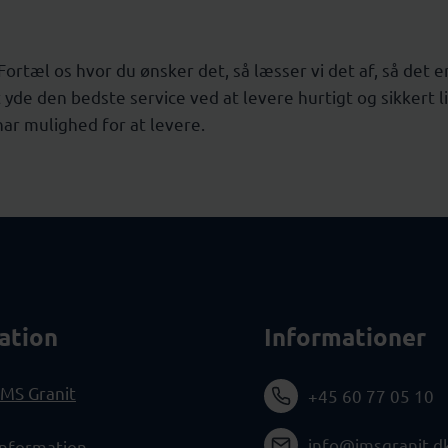
. Fortæl os hvor du ønsker det, så læsser vi det af, så det
yde den bedste service ved at levere hurtigt og sikkert li
har mulighed for at levere.
ation
Informationer
MS Granit
+45 60 77 05 10
info@jmsgranit.d
information