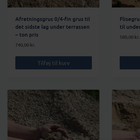
Afretningsgrus 0/4-fin grus til
Flisegru
det sidste lag under terrassen
til under
– ton pris
580,00
kr.
740,00
kr.
Tilføj til kurv