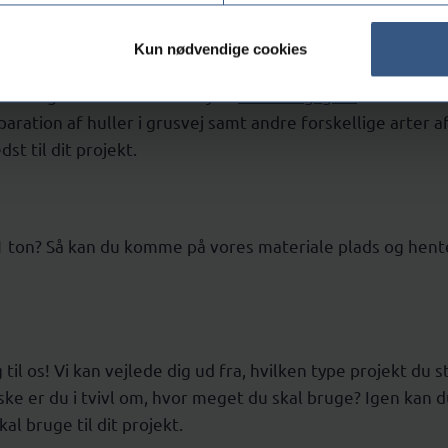
Kun nødvendige cookies
orskelligt formål. Vi kan tilbyde
Afretningsgrus
til flisebe
eparation af huller i grusvej samt andre forskellige arter
t til dit projekt.
or 1 ton? Så kan du komme på vores materiale plads og hen
g til os! Vi kan vejlede dig ud fra, hvilken type projekt du
ke er du i tvivl om, hvor meget du skal bruge? Igen kan du 
l bruge til dit projekt.