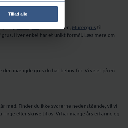
Tillad alle
lægning,
Stabilgrus
til indkørslen,
Murergrus
til
 af grus. Hver enkel har et unikt formål. Læs mere om
te den mængde grus du har behov for. Vi vejer på en
 står med. Finder du ikke svarerne nedenstående, vil vi
ringe eller skrive til os. Vi har mange års erfaring og