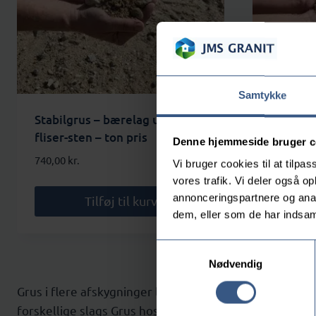
Samtykke
Stabilgrus – bærelag under
Stenmel 
fliser-sten – ton pris
ordre
Denne hjemmeside bruger c
740,00
kr.
740,00
kr.
Vi bruger cookies til at tilpas
vores trafik. Vi deler også 
annonceringspartnere og anal
Tilføj til kurv
dem, eller som de har indsaml
Samtykkevalg
Nødvendig
Grus i flere afskygninger leveres lokalt på Vestsjæll
forskellige slags Grus hos os og vi sørger for at levere 