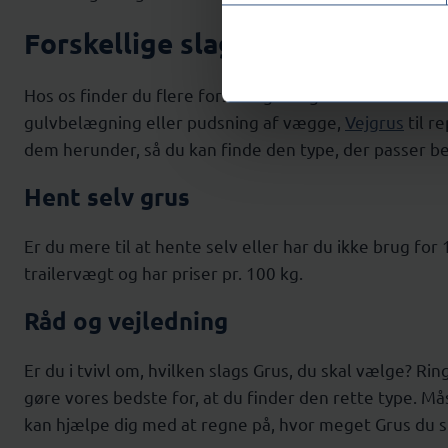
Forskellige slags Grus
Hos os finder du flere forskellige slags Grus. Alle til f
gulvbelægning eller pudsning af vægge,
Vejgrus
til r
dem herunder, så du kan finde den type, der passer beds
Hent selv grus
Er du mere til at hente selv eller har du ikke brug f
trailervægt og har priser pr. 100 kg.
Råd og vejledning
Er du i tvivl om, hvilken slags Grus, du skal vælge? Rin
gøre vores bedste for, at du finder den rette type. Mås
kan hjælpe dig med at regne på, hvor meget Grus du ska