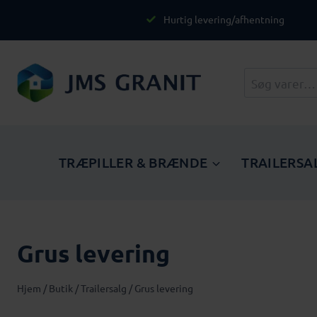
Skip
Hurtig levering/afhentning
to
content
Søg
efter:
TRÆPILLER & BRÆNDE
TRAILERSA
Grus levering
Hjem
/
Butik
/
Trailersalg
/
Grus levering