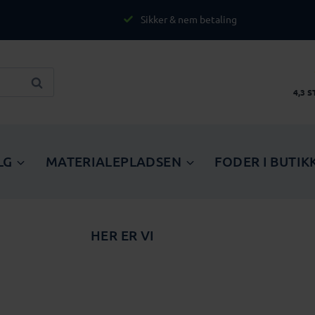
Sikker & nem betaling
Søg
4,3 
LG
MATERIALEPLADSEN
FODER I BUTIK
HER ER VI