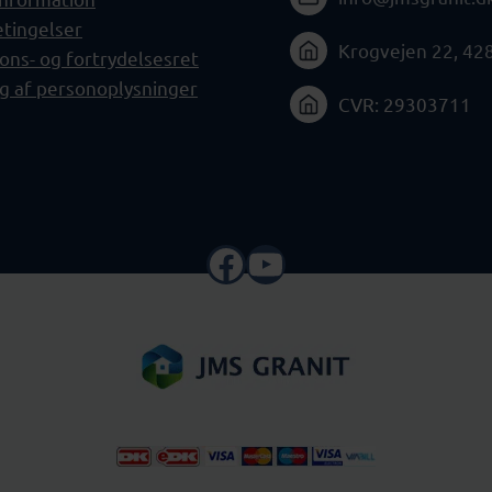
tingelser
Krogvejen 22, 42
ons- og fortrydelsesret
g af personoplysninger
CVR: 29303711
Facebook
YouTube