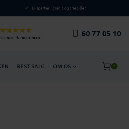
Eksperter i granit og træpiller
60 77 05 10
STJERNER PÅ TRUSTPILOT
KEN
REST SALG
OM OS
0